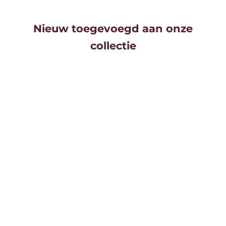
Nieuw toegevoegd aan onze
collectie
Toevoegen aan winkelwagen
Toevoegen aan w
PROSTAATVIBRATOR OMBRE -
VIBRERENDE EN