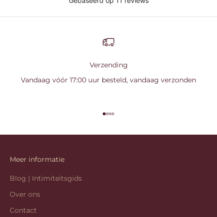
Verzending
Vandaag vóór 17:00 uur besteld, vandaag verzonden
Naar artikel 1
Naar artikel 2
Naar artikel 3
Naar artikel 4
Meer informatie
Blog | Intimiteitsgids
Over ons
Contact