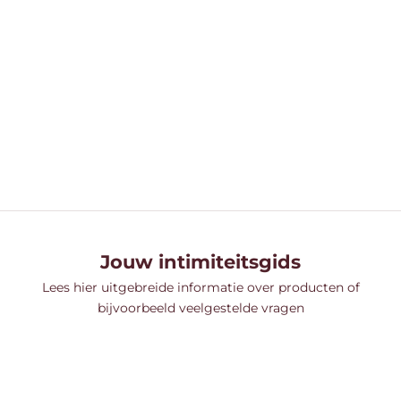
Toevoegen aan winkelwagen
Toevoegen aan w
FETISH DREAMS BONDAGE TOUW
BLOOM TH
ROOD 3M
AANBIE
N
€49,99
€
AANBIEDINGSPRIJS
NORMALE PRIJS
€4,95
€7,95
Jouw intimiteitsgids
Lees hier uitgebreide informatie over producten of
bijvoorbeeld veelgestelde vragen