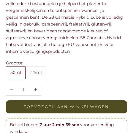
zullen deze bestanddelen je helpen het plezier te
vergemakkelijken en te ontspannen wanneer je
gespannen bent. De S8 Cannabis Hybrid Lube is volledig
veilig in gebruik, parabeenvrij, ftalaatvrij, glutenvrij,
sulfaatvrij en bevat geen toegevoegde kleuren of
agressieve conserveringsmiddelen. S8 Cannabis Hybrid
Lube voldoet aan alle huidige EU-voorschriften voor
intieme verzorgingsproducten.
Grootte:
50ml
125ml
Aantal verlagen
Aantal verhogen
TOEVOEGEN AAN WINKELWAGEN
Bestel binnen
7
uur
2
min
39
sec
voor verzending
vandaag.