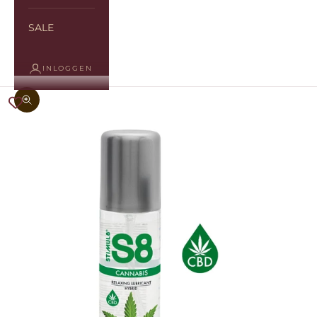
SALE
INLOGGEN
In-/uitzoomen