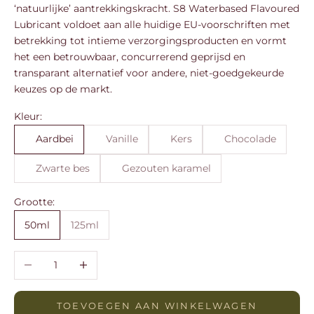
‘natuurlijke’ aantrekkingskracht. S8 Waterbased Flavoured
Lubricant voldoet aan alle huidige EU-voorschriften met
betrekking tot intieme verzorgingsproducten en vormt
het een betrouwbaar, concurrerend geprijsd en
transparant alternatief voor andere, niet-goedgekeurde
keuzes op de markt.
Kleur:
Aardbei
Vanille
Kers
Chocolade
Zwarte bes
Gezouten karamel
Grootte:
50ml
125ml
Aantal verlagen
Aantal verhogen
TOEVOEGEN AAN WINKELWAGEN