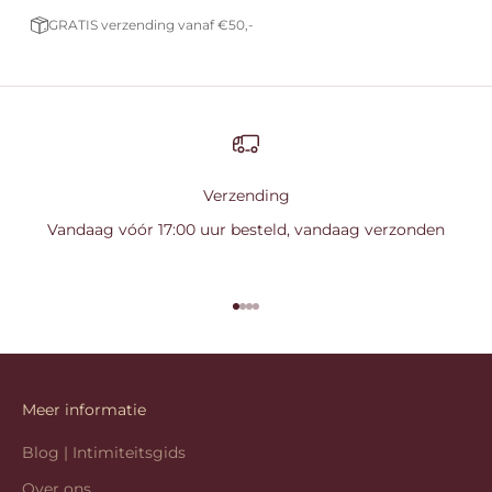
GRATIS verzending vanaf €50,-
Verzending
Vandaag vóór 17:00 uur besteld, vandaag verzonden
Naar artikel 1
Naar artikel 2
Naar artikel 3
Naar artikel 4
Meer informatie
Blog | Intimiteitsgids
Over ons