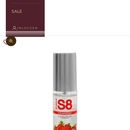
SALE
INLOGGEN
In-/uitzoomen