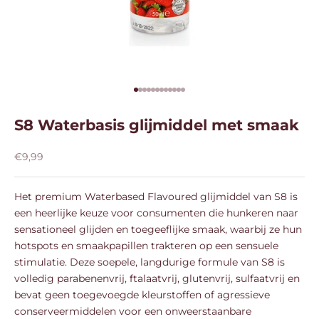
Naar artikel 1
Naar artikel 2
Naar artikel 3
Naar artikel 4
Naar artikel 5
Naar artikel 6
Naar artikel 7
Naar artikel 8
Naar artikel 9
Naar artikel 10
Naar artikel 11
Naar artikel 12
S8 Waterbasis glijmiddel met smaak
Aanbiedingsprijs
€9,99
Het premium Waterbased Flavoured glijmiddel van S8 is
een heerlijke keuze voor consumenten die hunkeren naar
sensationeel glijden en toegeeflijke smaak, waarbij ze hun
hotspots en smaakpapillen trakteren op een sensuele
stimulatie. Deze soepele, langdurige formule van S8 is
volledig parabenenvrij, ftalaatvrij, glutenvrij, sulfaatvrij en
bevat geen toegevoegde kleurstoffen of agressieve
conserveermiddelen voor een onweerstaanbare