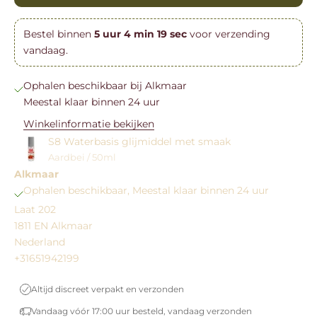
Bestel binnen
5
uur
4
min
18
sec
voor verzending
vandaag.
Ophalen beschikbaar bij Alkmaar
Meestal klaar binnen 24 uur
Winkelinformatie bekijken
S8 Waterbasis glijmiddel met smaak
Aardbei / 50ml
Alkmaar
Ophalen beschikbaar, Meestal klaar binnen 24 uur
Laat 202
1811 EN Alkmaar
Nederland
+31651942199
Altijd discreet verpakt en verzonden
Vandaag vóór 17:00 uur besteld, vandaag verzonden