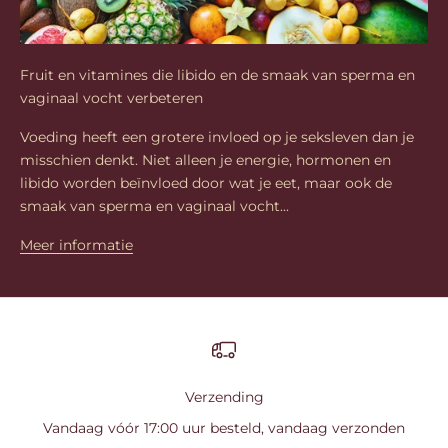
Fruit en vitamines die libido en de smaak van sperma en
vaginaal vocht verbeteren
Voeding heeft een grotere invloed op je seksleven dan je
misschien denkt. Niet alleen je energie, hormonen en
libido worden beïnvloed door wat je eet, maar ook de
smaak van sperma en vaginaal vocht...
Meer informatie
Verzending
Vandaag vóór 17:00 uur besteld, vandaag verzonden