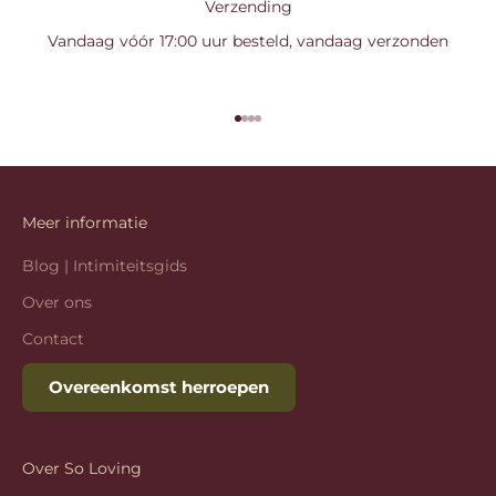
Verzending
Vandaag vóór 17:00 uur besteld, vandaag verzonden
Naar artikel 1
Naar artikel 2
Naar artikel 3
Naar artikel 4
Meer informatie
Blog | Intimiteitsgids
Over ons
Contact
Overeenkomst herroepen
Over So Loving