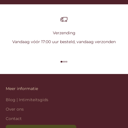
Verzending
Vandaag vóór 17:00 uur besteld, vandaag verzonden
Naar artikel 1
Naar artikel 2
Naar artikel 3
Naar artikel 4
Meer informatie
Blog | Intimiteitsgids
Over ons
Contact