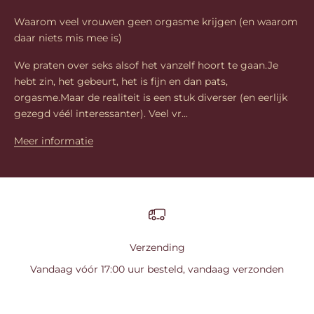
Waarom veel vrouwen geen orgasme krijgen (en waarom
daar niets mis mee is)
We praten over seks alsof het vanzelf hoort te gaan.Je
hebt zin, het gebeurt, het is fijn en dan pats,
orgasme.Maar de realiteit is een stuk diverser (en eerlijk
gezegd véél interessanter). Veel vr...
Meer informatie
Verzending
Vandaag vóór 17:00 uur besteld, vandaag verzonden