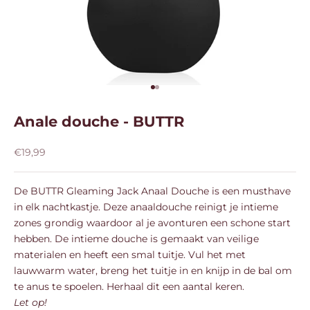
Naar artikel 1
Naar artikel 2
Anale douche - BUTTR
Aanbiedingsprijs
€19,99
De BUTTR Gleaming Jack Anaal Douche is een musthave
in elk nachtkastje. Deze anaaldouche reinigt je intieme
zones grondig waardoor al je avonturen een schone start
hebben. De intieme douche is gemaakt van veilige
materialen en heeft een smal tuitje. Vul het met
lauwwarm water, breng het tuitje in en knijp in de bal om
te anus te spoelen. Herhaal dit een aantal keren.
Let op!