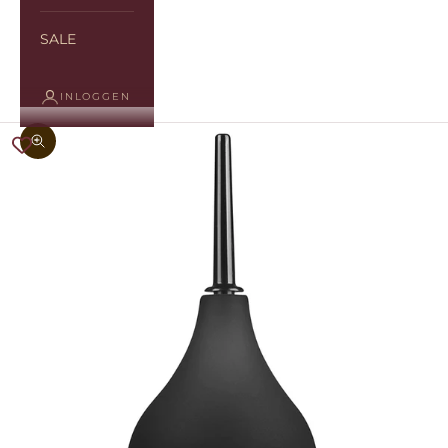
SALE
INLOGGEN
In-/uitzoomen