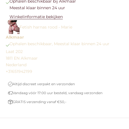
Ophalen beschikbaar bij Alkmaar
Meestal klaar binnen 24 uur
Winkelinformatie bekijken
Fetish harnas rood - Marie
Alkmaar
Ophalen beschikbaar, Meestal klaar binnen 24 uur
Laat 202
1811 EN Alkmaar
Nederland
+31651942199
Altijd discreet verpakt en verzonden
Vandaag vóór 17:00 uur besteld, vandaag verzonden
GRATIS verzending vanaf €50,-