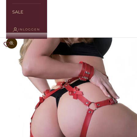
SALE
INLOGGEN
In-/uitzoomen