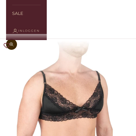
SALE
INLOGGEN
In-/uitzoomen