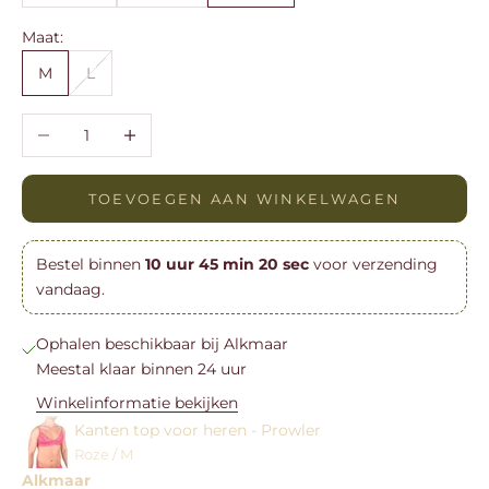
Maat:
M
L
Aantal verlagen
Aantal verhogen
TOEVOEGEN AAN WINKELWAGEN
Bestel binnen
10
uur
45
min
20
sec
voor verzending
vandaag.
Ophalen beschikbaar bij Alkmaar
Meestal klaar binnen 24 uur
Winkelinformatie bekijken
Kanten top voor heren - Prowler
Roze / M
Alkmaar