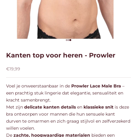
Naar artikel 1
Naar artikel 2
Naar artikel 3
Kanten top voor heren - Prowler
Aanbiedingsprijs
€19,99
Voel je onweerstaanbaar in de
Prowler Lace Male Bra
–
een prachtig stuk lingerie dat elegantie, sensualiteit en
kracht samenbrengt.
Met zijn
delicate kanten details
en
klassieke snit
is deze
bra ontworpen voor mannen die hun sensuele kant
durven te omarmen en zich graag stijlvol en zelfverzekerd
willen voelen.
De
zachte, hoogwaardige materialen
bieden een