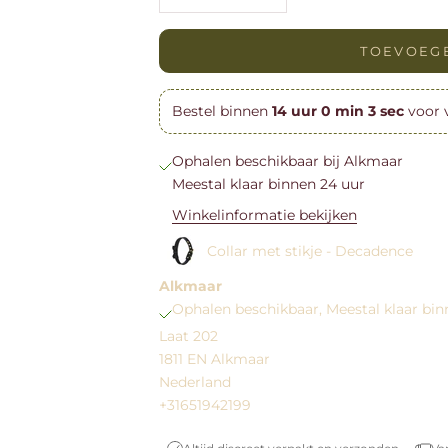
TOEVOEG
Bestel binnen
14
uur
0
min
2
sec
voor 
Ophalen beschikbaar bij Alkmaar
Meestal klaar binnen 24 uur
Winkelinformatie bekijken
Collar met stikje - Decadence
Alkmaar
Ophalen beschikbaar, Meestal klaar bin
Laat 202
1811 EN Alkmaar
Nederland
+31651942199