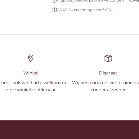
Altijd discreet verpakt en verzonden
Va
GRATIS verzending vanaf €50,-
Winkel
Discreet
 bent ook van harte welkom in
Wij verzenden in een bruine d
onze winkel in Alkmaar
zonder afzender