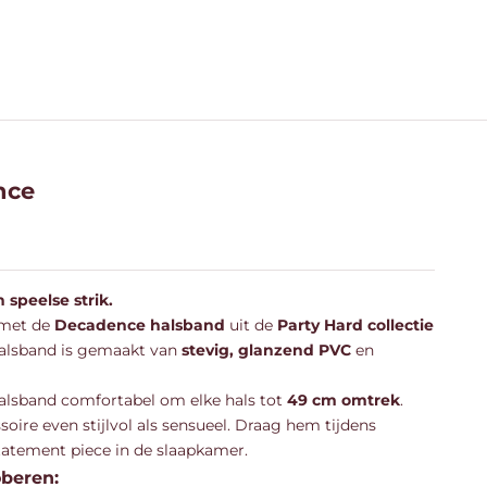
nce
 speelse strik.
 met de
Decadence halsband
uit de
Party Hard collectie
halsband is gemaakt van
stevig, glanzend PVC
en
alsband comfortabel om elke hals tot
49 cm omtrek
.
ssoire even stijlvol als sensueel. Draag hem tijdens
statement piece in de slaapkamer.
oberen: