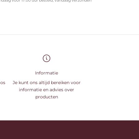
ndaag vóór 17:00 uur besteld, vandaag verzonden
Informatie
oos
Je kunt ons altijd bereiken voor
informatie en advies over
producten