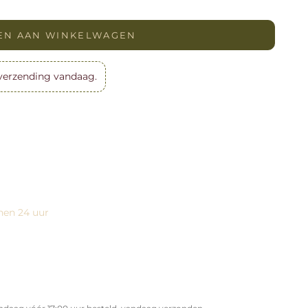
EN AAN WINKELWAGEN
verzending vandaag.
nen 24 uur