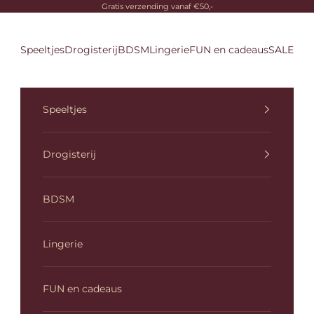
Gratis verzending vanaf €50,-
Speeltjes
Drogisterij
BDSM
Lingerie
FUN en cadeaus
SALE
Speeltjes
Drogisterij
BDSM
Lingerie
FUN en cadeaus