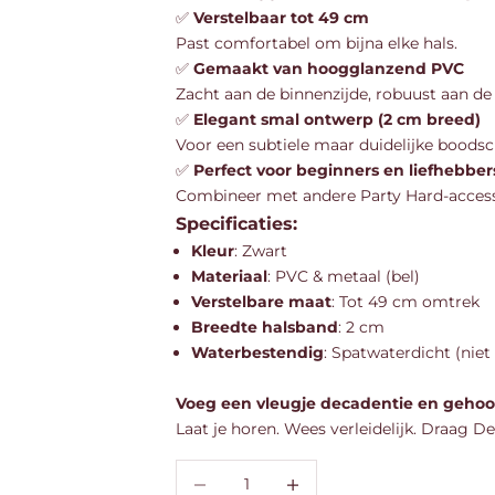
✅
Verstelbaar tot 49 cm
Past comfortabel om bijna elke hals.
✅
Gemaakt van hoogglanzend PVC
Zacht aan de binnenzijde, robuust aan de
✅
Elegant smal ontwerp (2 cm breed)
Voor een subtiele maar duidelijke boods
✅
Perfect voor beginners en liefhebber
Combineer met andere Party Hard-access
Specificaties:
Kleur
: Zwart
Materiaal
: PVC & metaal (bel)
Verstelbare maat
: Tot 49 cm omtrek
Breedte halsband
: 2 cm
Waterbestendig
: Spatwaterdicht (nie
Voeg een vleugje decadentie en gehoor
Laat je horen. Wees verleidelijk. Draag D
Aantal verlagen
Aantal verhogen