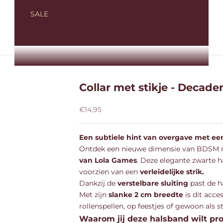
SALE
Collar met stikje - Decade
Aanbiedingsprijs
€14,95
Een subtiele hint van overgave met een
Ontdek een nieuwe dimensie van BDSM
van Lola Games
. Deze elegante zwarte 
voorzien van een
verleidelijke strik.
Dankzij de
verstelbare sluiting
past de h
Met zijn
slanke 2 cm breedte
is dit acce
rollenspellen, op feestjes of gewoon als 
Waarom jij deze halsband wilt pr