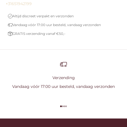
+31651942199
Altijd discreet verpakt en verzonden
Vandaag vóór 17:00 uur besteld, vandaag verzonden
GRATIS verzending vanaf €50,-
Verzending
Vandaag vóór 17:00 uur besteld, vandaag verzonden
Naar artikel 1
Naar artikel 2
Naar artikel 3
Naar artikel 4