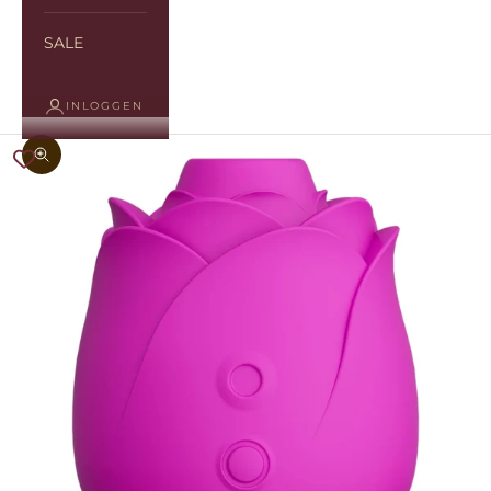
SALE
INLOGGEN
In-/uitzoomen