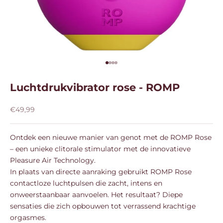
Naar artikel 1
Naar artikel 2
Naar artikel 3
Naar artikel 4
Luchtdrukvibrator rose - ROMP
Aanbiedingsprijs
€49,99
Ontdek een nieuwe manier van genot met de ROMP Rose
– een unieke clitorale stimulator met de innovatieve
Pleasure Air Technology.
In plaats van directe aanraking gebruikt ROMP Rose
contactloze luchtpulsen die zacht, intens en
onweerstaanbaar aanvoelen. Het resultaat? Diepe
sensaties die zich opbouwen tot verrassend krachtige
orgasmes.