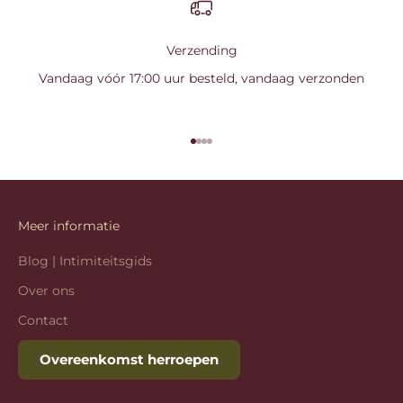
Verzending
Vandaag vóór 17:00 uur besteld, vandaag verzonden
Naar artikel 1
Naar artikel 2
Naar artikel 3
Naar artikel 4
Meer informatie
Blog | Intimiteitsgids
Over ons
Contact
Overeenkomst herroepen