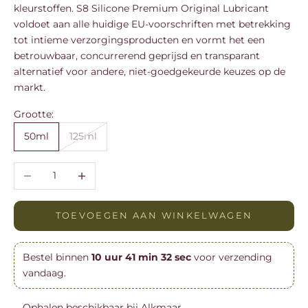
kleurstoffen. S8 Silicone Premium Original Lubricant
voldoet aan alle huidige EU-voorschriften met betrekking
tot intieme verzorgingsproducten en vormt het een
betrouwbaar, concurrerend geprijsd en transparant
alternatief voor andere, niet-goedgekeurde keuzes op de
markt.
Grootte:
50ml
125ml
Aantal verlagen
Aantal verhogen
TOEVOEGEN AAN WINKELWAGEN
Bestel binnen
10
uur
41
min
31
sec
voor verzending
vandaag.
Ophalen beschikbaar bij Alkmaar