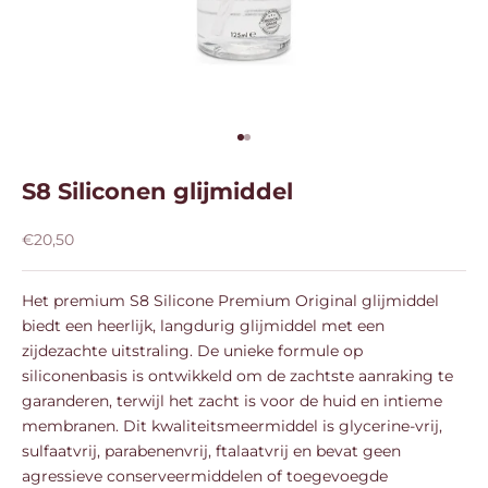
Naar artikel 1
Naar artikel 2
S8 Siliconen glijmiddel
Aanbiedingsprijs
€20,50
Het premium S8 Silicone Premium Original glijmiddel
biedt een heerlijk, langdurig glijmiddel met een
zijdezachte uitstraling. De unieke formule op
siliconenbasis is ontwikkeld om de zachtste aanraking te
garanderen, terwijl het zacht is voor de huid en intieme
membranen. Dit kwaliteitsmeermiddel is glycerine-vrij,
sulfaatvrij, parabenenvrij, ftalaatvrij en bevat geen
agressieve conserveermiddelen of toegevoegde