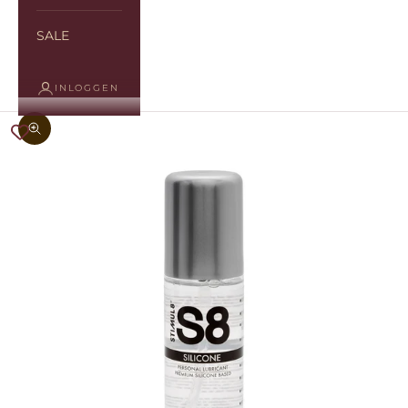
SALE
INLOGGEN
In-/uitzoomen