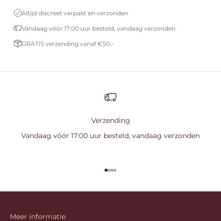
Altijd discreet verpakt en verzonden
Vandaag vóór 17:00 uur besteld, vandaag verzonden
GRATIS verzending vanaf €50,-
Verzending
Vandaag vóór 17:00 uur besteld, vandaag verzonden
Naar artikel 1
Naar artikel 2
Naar artikel 3
Naar artikel 4
Meer informatie