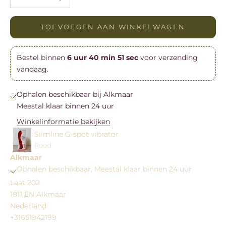
TOEVOEGEN AAN WINKELWAGEN
Bestel binnen
6
uur
40
min
50
sec
voor verzending
vandaag.
Ophalen beschikbaar bij Alkmaar
Meestal klaar binnen 24 uur
Winkelinformatie bekijken
Slimline G-spot vibrator
Rood
Alkmaar
Ophalen beschikbaar, Meestal klaar binnen 24 uur
Laat 202
1811 EN Alkmaar
Nederland
+31651942199