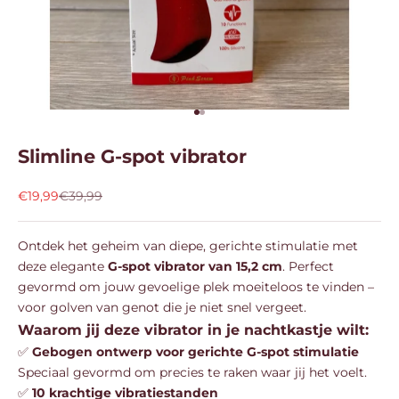
Naar artikel 1
Naar artikel 2
Slimline G-spot vibrator
Aanbiedingsprijs
Normale prijs
€19,99
€39,99
Ontdek het geheim van diepe, gerichte stimulatie met
deze elegante
G-spot vibrator van 15,2 cm
. Perfect
gevormd om jouw gevoelige plek moeiteloos te vinden –
voor golven van genot die je niet snel vergeet.
Waarom jij deze vibrator in je nachtkastje wilt:
✅
Gebogen ontwerp voor gerichte G-spot stimulatie
Speciaal gevormd om precies te raken waar jij het voelt.
✅
10 krachtige vibratiestanden