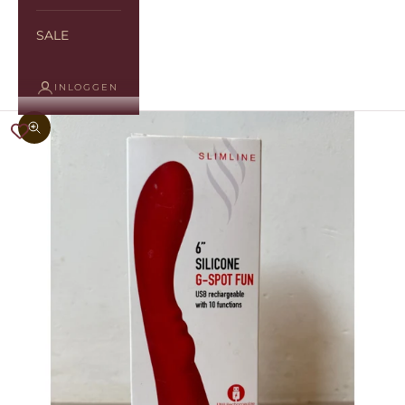
SALE
INLOGGEN
In-/uitzoomen