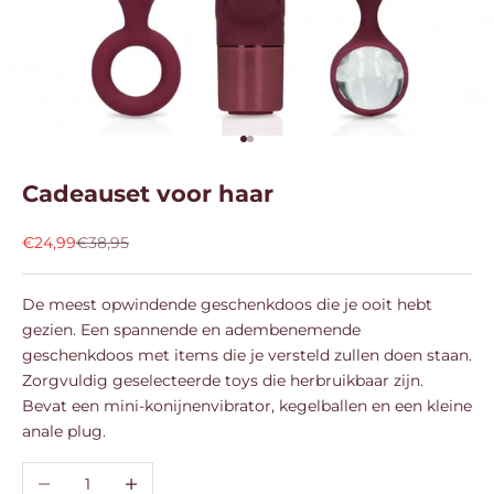
Naar artikel 1
Naar artikel 2
Cadeauset voor haar
Aanbiedingsprijs
Normale prijs
€24,99
€38,95
De meest opwindende geschenkdoos die je ooit hebt
gezien. Een spannende en adembenemende
geschenkdoos met items die je versteld zullen doen staan.
Zorgvuldig geselecteerde toys die herbruikbaar zijn.
Bevat een mini-konijnenvibrator, kegelballen en een kleine
anale plug.
Aantal verlagen
Aantal verhogen