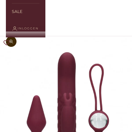
SALE
INLOGGEN
In-/uitzoomen