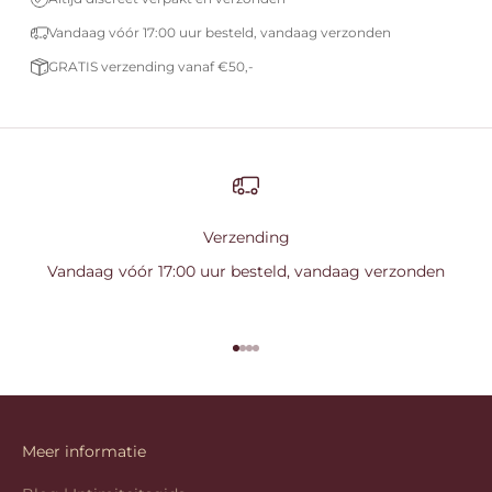
Vandaag vóór 17:00 uur besteld, vandaag verzonden
GRATIS verzending vanaf €50,-
Verzending
Vandaag vóór 17:00 uur besteld, vandaag verzonden
Naar artikel 1
Naar artikel 2
Naar artikel 3
Naar artikel 4
Meer informatie