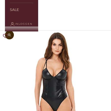
SALE
INLOGGEN
In-/uitzoomen