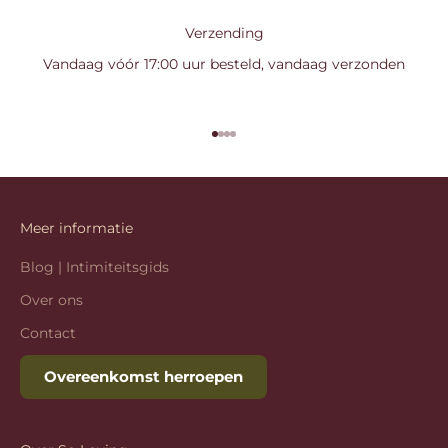
Verzending
Vandaag vóór 17:00 uur besteld, vandaag verzonden
Naar artikel 1
Naar artikel 2
Naar artikel 3
Naar artikel 4
Meer informatie
Blog | Intimiteitsgids
Over ons
Contact
Overeenkomst herroepen