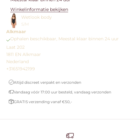
Winkelinformatie bekijken
Wetlook body
S/M
Alkmaar
Ophalen beschikbaar, Meestal klaar binnen 24 uur
Laat 202
1811 EN Alkmaar
Nederland
+31651942199
Altijd discreet verpakt en verzonden
Vandaag vóór 17:00 uur besteld, vandaag verzonden
GRATIS verzending vanaf €50,-