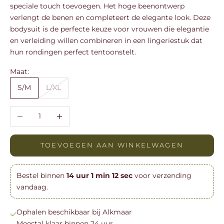
speciale touch toevoegen. Het hoge beenontwerp
verlengt de benen en completeert de elegante look. Deze
bodysuit is de perfecte keuze voor vrouwen die elegantie
en verleiding willen combineren in een lingeriestuk dat
hun rondingen perfect tentoonstelt.
Maat:
S/M
L/XL
Aantal verlagen
Aantal verhogen
TOEVOEGEN AAN WINKELWAGEN
Bestel binnen
14
uur
1
min
12
sec
voor verzending
vandaag.
Ophalen beschikbaar bij Alkmaar
Meestal klaar binnen 24 uur